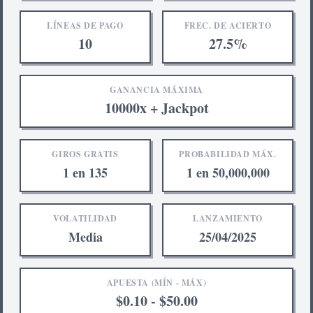
LÍNEAS DE PAGO
FREC. DE ACIERTO
10
27.5%
GANANCIA MÁXIMA
10000x + Jackpot
GIROS GRATIS
PROBABILIDAD MÁX.
1 en 135
1 en 50,000,000
VOLATILIDAD
LANZAMIENTO
Media
25/04/2025
APUESTA (MÍN - MÁX)
$0.10 - $50.00