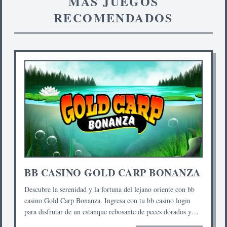
MÁS JUEGOS
RECOMENDADOS
BB CASINO GOLD CARP BONANZA
Descubre la serenidad y la fortuna del lejano oriente con bb
casino Gold Carp Bonanza. Ingresa con tu bb casino login
para disfrutar de un estanque rebosante de peces dorados y
tesoros ocultos en el agua. Este increíble título en nuestro bb