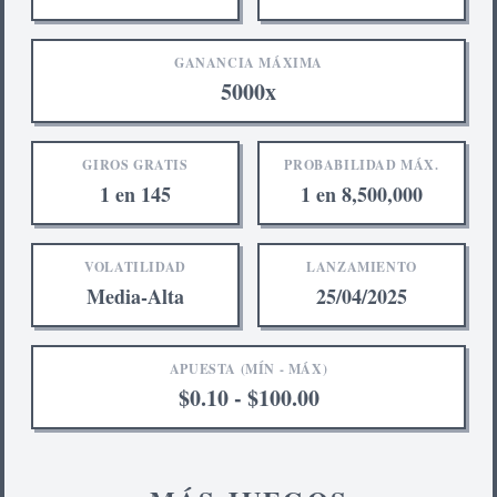
GANANCIA MÁXIMA
5000x
GIROS GRATIS
PROBABILIDAD MÁX.
1 en 145
1 en 8,500,000
VOLATILIDAD
LANZAMIENTO
Media-Alta
25/04/2025
APUESTA (MÍN - MÁX)
$0.10 - $100.00